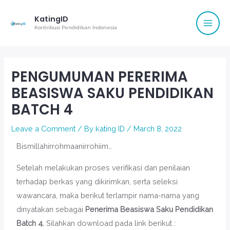
Mai
Skip
KatingID
to
Men
Kontribusi Pendidikan Indonesia
content
Post
navigation
PENGUMUMAN PERERIMA
BEASISWA SAKU PENDIDIKAN
BATCH 4
Leave a Comment
/ By
kating ID
/
March 8, 2022
Bismillahirrohmaanirrohiim…
Setelah melakukan proses verifikasi dan penilaian
terhadap berkas yang dikirimkan, serta seleksi
wawancara, maka berikut terlampir nama-nama yang
dinyatakan sebagai
Penerima
Beasiswa Saku Pendidikan
Batch 4.
Silahkan download pada link berikut :