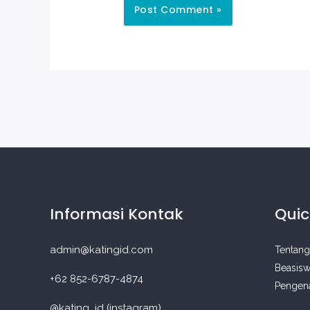
Informasi Kontak
Quic
admin@katingid.com
Tentang
Beasisw
+62 852-6787-4874
Pengena
@kating_id (instagram)