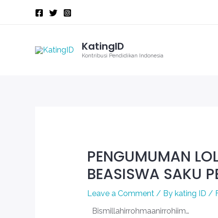
Skip
to
content
KatingID
Kontribusi Pendidikan Indonesia
Post
navigation
PENGUMUMAN LOLO
BEASISWA SAKU P
Leave a Comment
/ By
kating ID
/
Bismillahirrohmaanirrohiim…