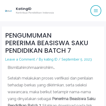
Mai
Skip
KatingID
to
Men
Kontribusi Pendidikan Indonesia
content
Post
navigation
PENGUMUMAN
PERERIMA BEASISWA SAKU
PENDIDIKAN BATCH 7
Leave a Comment
/ By
kating ID
/
September 5, 2023
Bismillahirrohmaanirrohiim…
Setelah melakukan proses verifikasi dan penilaian
terhadap berkas yang dikirimkan, serta seleksi
wawancara, maka berikut terlampir nama-nama
yang dinyatakan sebagai
Penerima
Beasiswa Saku
Pendidikan Batch 7.
Silahkan download pada link