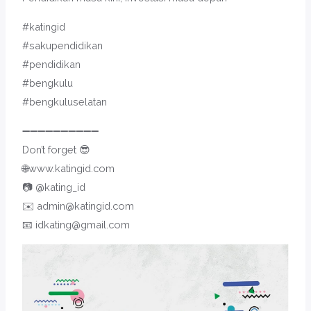
#katingid
#sakupendidikan
#pendidikan
#bengkulu
#bengkuluselatan
➖➖➖➖➖➖➖➖➖➖
Don’t forget 😎
🌐www.katingid.com
📷 @kating_id
✉️ admin@katingid.com
📧 idkating@gmail.com