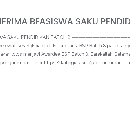
RIMA BEASISWA SAKU PENDID
SWA SAKU PENDIDIKAN BATCH 8 ➖➖➖➖➖➖➖➖➖➖➖➖➖➖➖
 melewati serangkaian seleksi subtansi BSP Batch 8 pada tang
atakan lolos menjadi Awardee BSP Batch 8. Barakallah, Sel
d pengumuman disini: https://katingid.com/pengumuman-p