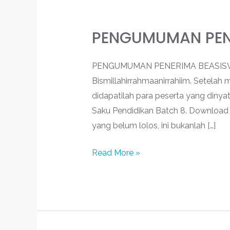
PENGUMUMAN PENE
PENGUMUMAN
PENERIMA
BEASISWA
PENGUMUMAN PENERIMA BEASI
SAKU
Bismillahirrahmaanirrahiim. Setelah
PENDIDIKAN
didapatilah para peserta yang diny
BATCH
Saku Pendidikan Batch 8. Downloa
8
yang belum lolos, ini bukanlah […]
Read More »