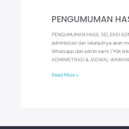
PENGUMUMAN HASI
PENGUMUMAN
HASIL
SELEKSI
PENGUMUMAN HASIL SELEKSI ADMI
ADMINISTRASI
administrasi dan selanjutnya akan 
BSP
Whatsapp dari admin kami. (*Klik
BATCH
ADMINISTRASI & JADWAL WAWANCAR
8
Read More »