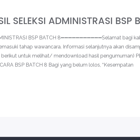
L SELEKSI ADMINISTRASI BSP 
NISTRASI BSP BATCH 8➖➖➖➖➖➖➖➖➖➖➖Selamat bagi kakak-
memasuki tahap wawancara. Informasi selanjutnya akan disamp
 link berikut untuk melihat/ mendownload hasil pengumum
A BSP BATCH 8 Bagi yang belum lolos, “Kesempatan